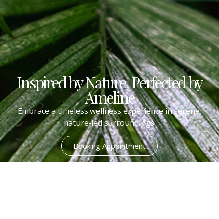
Inspired by Nature, Perfected by
Ameline
Embrace a timeless wellness experience in serene,
nature-led surroundings.
Booking Appointment