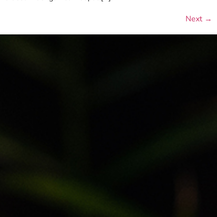
Next
→