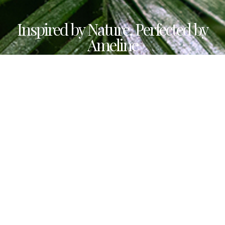
Inspired by Nature, Perfected by
Ameline
Embrace a timeless wellness experience in serene,
nature-led surroundings.
Booking Appointment