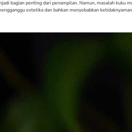
jadi bagian penting dari penampilan. Namun, masalah kuku muda
engganggu estetika dan bahkan menyebabkan ketidaknyamanan