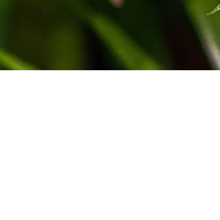
ected
ience in