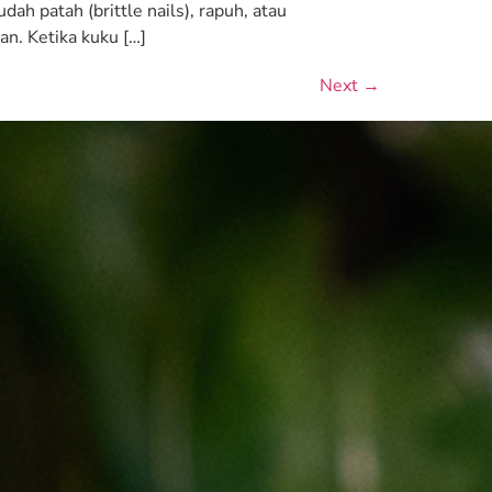
h patah (brittle nails), rapuh, atau
. Ketika kuku […]
Next
→