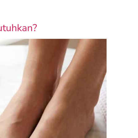
nt
Gift Voucher
utuhkan?