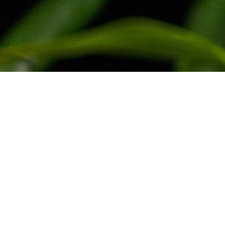
Inspired by
Nature, Perf
by Ameline
Embrace a timeless wellness exper
serene, nature-led surroundings.
Booking Appointment