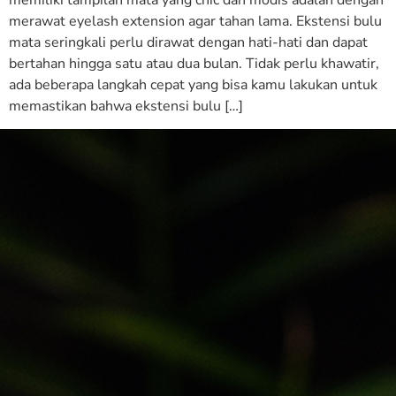
merawat eyelash extension agar tahan lama. Ekstensi bulu
mata seringkali perlu dirawat dengan hati-hati dan dapat
bertahan hingga satu atau dua bulan. Tidak perlu khawatir,
ada beberapa langkah cepat yang bisa kamu lakukan untuk
memastikan bahwa ekstensi bulu […]