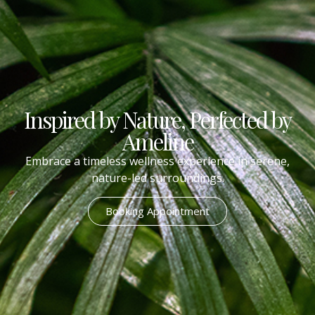
Inspired by Nature, Perfected by
Ameline
Embrace a timeless wellness experience in serene,
nature-led surroundings.
Booking Appointment