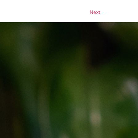
Next
→