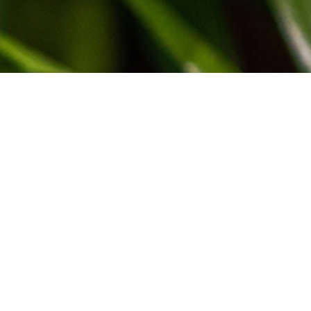
ected
ience in