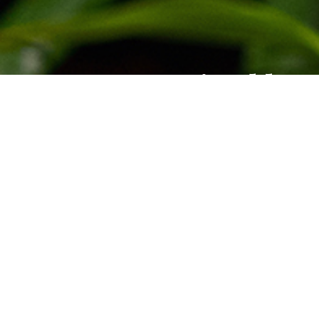
Inspired by
Nature, Perf
by Ameline
Embrace a timeless wellness exper
serene, nature-led surroundings.
Booking Appointment