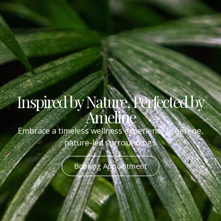
Inspired by Nature, Perfected by
Ameline
Embrace a timeless wellness experience in serene,
nature-led surroundings.
Booking Appointment