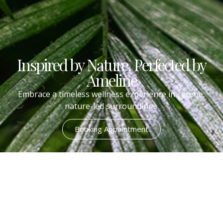
Inspired by Nature, Perfected by
Ameline
Embrace a timeless wellness experience in serene,
nature-led surroundings.
Booking Appointment