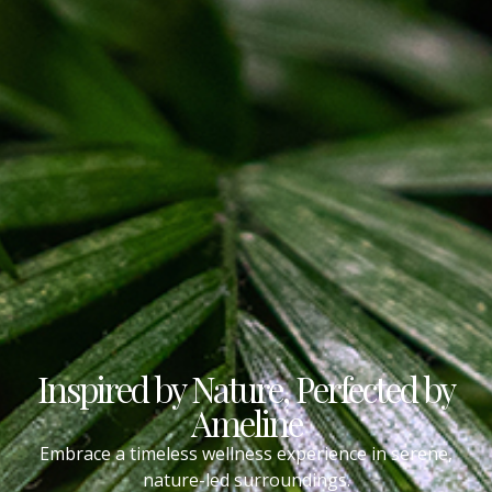
Inspired by Nature, Perfected by
Ameline
Embrace a timeless wellness experience in serene,
nature-led surroundings.