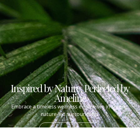
Inspired by Nature, Perfected by
Ameline
Embrace a timeless wellness experience in serene,
nature-led surroundings.
Booking Appointment