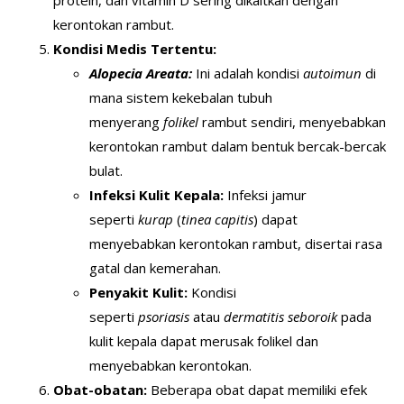
protein, dan vitamin D sering dikaitkan dengan
kerontokan rambut.
Kondisi Medis Tertentu:
Alopecia Areata:
Ini adalah kondisi
autoimun
di
mana sistem kekebalan tubuh
menyerang
folikel
rambut sendiri, menyebabkan
kerontokan rambut dalam bentuk bercak-bercak
bulat.
Infeksi Kulit Kepala:
Infeksi jamur
seperti
kurap
(
tinea capitis
) dapat
menyebabkan kerontokan rambut, disertai rasa
gatal dan kemerahan.
Penyakit Kulit:
Kondisi
seperti
psoriasis
atau
dermatitis seboroik
pada
kulit kepala dapat merusak folikel dan
menyebabkan kerontokan.
Obat-obatan:
Beberapa obat dapat memiliki efek