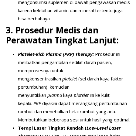
mengonsumsi suplemen di bawah pengawasan medis
karena kelebihan vitamin dan mineral tertentu juga
bisa berbahaya.
3. Prosedur Medis dan
Perawatan Tingkat Lanjut:
Platelet-Rich Plasma (PRP) Therapy:
Prosedur ini
melibatkan pengambilan sedikit darah pasien,
memprosesnya untuk
mengkonsentrasikan
platelet
(sel darah kaya faktor
pertumbuhan), kemudian
menyuntikkan
plasma
kaya
platelet
ini ke kulit
kepala.
PRP
diyakini dapat merangsang pertumbuhan
rambut dan menebalkan helai rambut yang ada.
Membutuhkan beberapa sesi untuk hasil yang optimal.
Terapi Laser Tingkat Rendah (
Low-Level Laser
Therapy/LLLT
):
Alat
LLLT
(seperti sisir laser, helm,